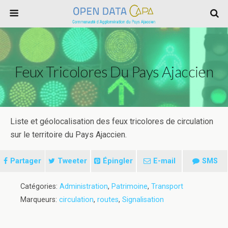
Feux Tricolores Du Pays Ajaccien
Liste et géolocalisation des feux tricolores de circulation
sur le territoire du Pays Ajaccien.
Partager
Tweeter
Épingler
E-mail
SMS
Catégories:
Administration
,
Patrimoine
,
Transport
Marqueurs:
circulation
,
routes
,
Signalisation