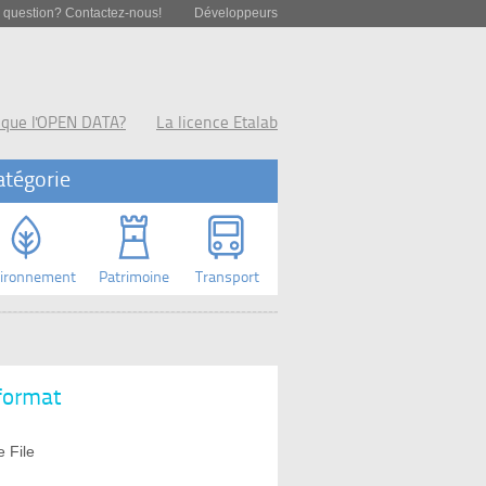
 question? Contactez-nous!
Développeurs
 que l'OPEN DATA?
La licence Etalab
atégorie
ironnement
Patrimoine
Transport
 format
 File