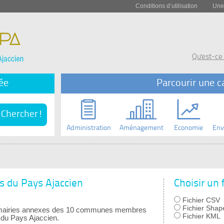
Conditions d’utilisation
Une
Qu'est-ce
ée
Parcourir une c
Administration
Aménagement
Economie
Env
s du Pays Ajaccien
Choisir un
Fichier CSV
Fichier Shape
s mairies annexes des 10 communes membres
Fichier KML
du Pays Ajaccien.