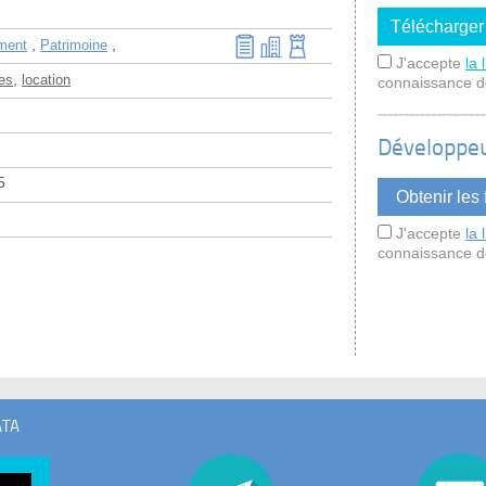
,
,
ment
Patrimoine
J'accepte
la 
,
es
location
connaissance 
Développe
5
J'accepte
la 
connaissance 
ATA